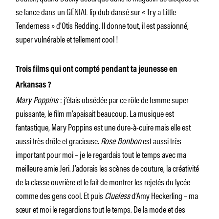
se lance dans un GÉNIAL lip dub dansé sur « Try a Little
Tenderness » d’Otis Redding. Il donne tout, il est passionné,
super vulnérable et tellement cool !
Trois films qui ont compté pendant ta jeunesse en
Arkansas ?
Mary Poppins
: j’étais obsédée par ce rôle de femme super
puissante, le film m’apaisait beaucoup. La musique est
fantastique, Mary Poppins est une dure-à-cuire mais elle est
aussi très drôle et gracieuse.
Rose Bonbon
est aussi très
important pour moi – je le regardais tout le temps avec ma
meilleure amie Jeri. J’adorais les scènes de couture, la créativité
de la classe ouvrière et le fait de montrer les rejetés du lycée
comme des gens cool. Et puis
Clueless
d’Amy Heckerling – ma
sœur et moi le regardions tout le temps. De la mode et des