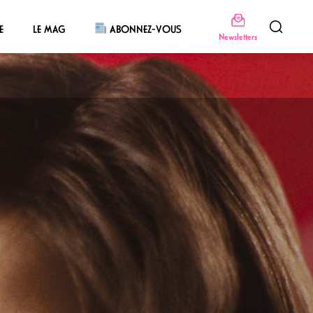
E
LE MAG
ABONNEZ-VOUS
Newsletters