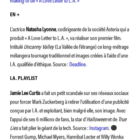
making-of de « A Love Letter to L.A. »
EN +
L’actrice
Natasha Lyonne
, codirigeante de la société Asteria qui a
produit « A Love Letter to L.A. », va réaliser son premier film.
Intitulé
Uncanny Valley
(La Vallée de l’étrange) ce long-métrage
mélangera tournage traditionnel et images créées à l’aide d’une
I.A. qualifiée d’éthique. Source :
Deadline
.
I.A. PLAYLIST
Jamie Lee Curtis
a fait un petit scandale sur ses réseaux sociaux
pour forcer Mark Zuckerberg à retirer l’utilisation d’une publicité
conçue par I.A. et exploitant, bien malgré elle, son image. Avec
l’appui de ses 6 millions de fans, la star d’
Halloween
et de
True
Lies
a fait plier le géant de la tech. Source :
Instagram
.
Forrest Gump, Michael Myers, Hannibal Lecter et Willy Wonka