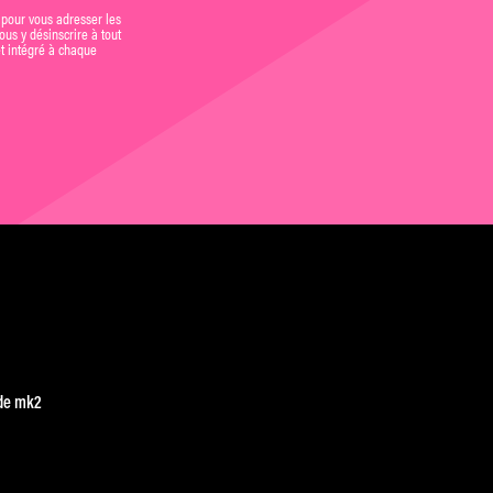
 pour vous adresser les
us y désinscrire à tout
et intégré à chaque
de mk2