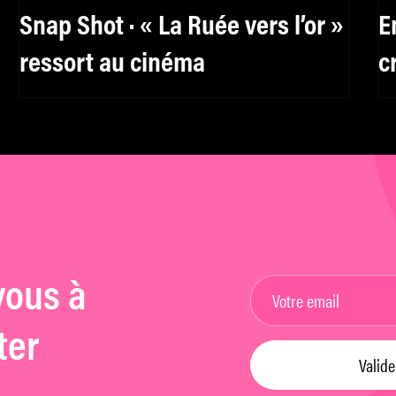
Snap Shot · « La Ruée vers l’or »
E
ressort au cinéma
c
vous à
ter