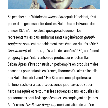
Se pencher sur l’histoire du
tokusatsu
depuis l’Occident, c’est
parler d’un genre sacrifié, dont les États-Unis et la France des
années 1970 n’ont exploité que sporadiquement les
représentants les plus embarrassants (la génération
gloubi-
boulga
se souvient probablement avec émotion du très série Z
Spectreman)
, et qui sera, dès la fin des années 1980, carrément
phagocyté par l’intervention du producteur israélien Haim
Saban. Après s’être construit un petit empire en produisant des
chansons pour enfants en France, l’homme d’affaires s’installe
aux États-Unis où il vend à Fox Kids un concept qui fera sa
fortune: racheter à bas prix des séries japonaises de super-
héros masqués et re-tourner les séquences dans lesquelles les
personnages sont à visage découvert en employant de jeunes
Américains.
Les Power Rangers
, américanisation de la série