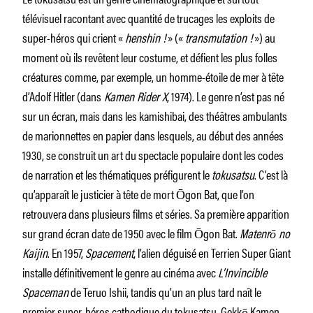
télévisuel racontant avec quantité de trucages les exploits de
super-héros qui crient «
henshin !
» («
transmutation !
») au
moment où ils revêtent leur costume, et défient les plus folles
créatures comme, par exemple, un homme-étoile de mer à tête
d’Adolf Hitler (dans
Kamen Rider X
, 1974). Le genre n’est pas né
sur un écran, mais dans les kamishibai, des théâtres ambulants
de marionnettes en papier dans lesquels, au début des années
1930, se construit un art du spectacle populaire dont les codes
de narration et les thématiques préfigurent le
tokusatsu
. C’est là
qu’apparaît le justicier à tête de mort Ōgon Bat, que l’on
retrouvera dans plusieurs films et séries. Sa première apparition
sur grand écran date de 1950 avec le film Ōgon Bat.
Matenrō no
Kaijin
. En 1957,
Spacement
, l’alien déguisé en Terrien Super Giant
installe définitivement le genre au cinéma avec
L’Invincible
Spaceman
de Teruo Ishii, tandis qu’un an plus tard naît le
premier super-héros cathodique du tokusatsu, Gekkō Kamen,