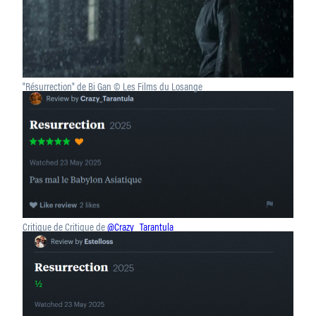
"Résurrection" de Bi Gan © Les Films du Losange
Critique de Critique de
@Crazy_Tarantula