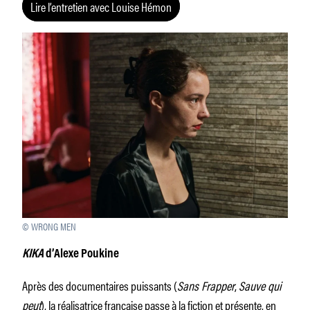
Lire l’entretien avec Louise Hémon
© WRONG MEN
KIKA
d’Alexe Poukine
Après des documentaires puissants (
Sans Frapper
,
Sauve qui
peut
), la réalisatrice française passe à la fiction et présente, en